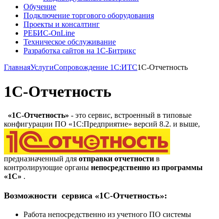
Обучение
Подключение торгового оборудования
Проекты и консалтинг
РЕБИС-OnLine
Техническое обслуживание
Разработка сайтов на 1С-Битрикс
Главная
Услуги
Сопровождение 1С:ИТС
1С-Отчетность
1С-Отчетность
«1C-Отчетность»
- это сервис, встроенный в типовые
конфигурации ПО «1С:Предприятие» версий 8.2.
и выше,
предназначенный для
отправки отчетности
в
контролирующие органы
непосредственно из программы
«1С»
.
Возможности сервиса «1C-Отчетность»:
Работа непосредственно из учетного ПО системы