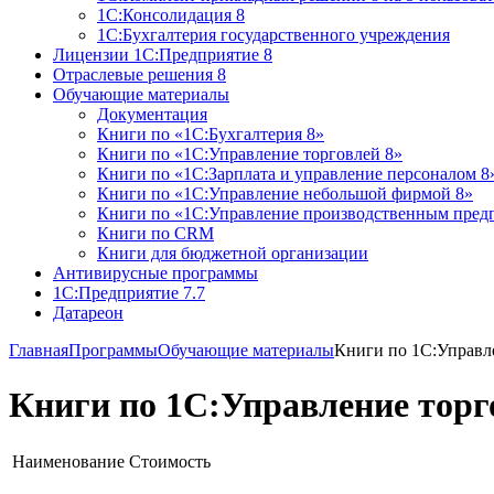
1С:Консолидация 8
1С:Бухгалтерия государственного учреждения
Лицензии 1С:Предприятие 8
Отраслевые решения 8
Обучающие материалы
Документация
Книги по «1С:Бухгалтерия 8»
Книги по «1С:Управление торговлей 8»
Книги по «1С:Зарплата и управление персоналом 8
Книги по «1С:Управление небольшой фирмой 8»
Книги по «1С:Управление производственным пред
Книги по CRM
Книги для бюджетной организации
Антивирусные программы
1С:Предприятие 7.7
Датареон
Главная
Программы
Обучающие материалы
Книги по 1С:Управл
Книги по 1С:Управление торг
Наименование
Стоимость