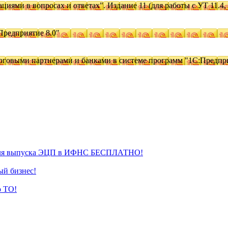
циями в вопросах и ответах". Издание 11 (для работы с УТ 11.4, 
Предприятие 8.0"
рговыми партнерами и банками в системе программ "1С:Предпр
для выпуска ЭЦП в ИФНС БЕСПЛАТНО!
ый бизнес!
р ТО!