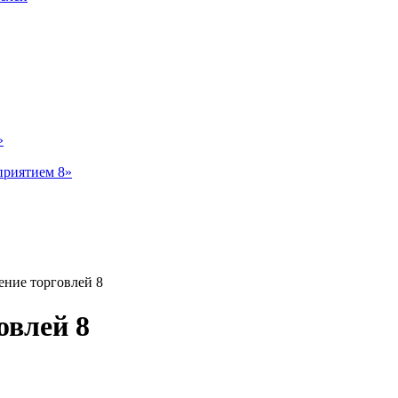
»
приятием 8»
ение торговлей 8
овлей 8