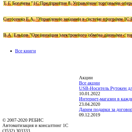
Т. Г. Богачева "1С:Предприятие 8. Управление торговыми опера
Ситосенко Е.А. "Управление заказами в системе программ 1С:
В.А. Ельцов "Организация электронного обмена данными с то
Все книги
Акции
Все акции
USB-Носитель Рутокен 
10.01.2022
Интернет-магазин в кажд
23.04.2020
Дарим подарки за догово
09.12.2019
© 2007-2020 РЕБИС
Автоматизация и консалтинг 1С
(3532)
303333