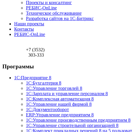
Проекты и консалтинг
РЕБИС-OnLine
Техническое обслуживание
Разработка сайтов на 1С-Битрикс
Наши проекты
Контакты
РЕБИС-OnLine
+7 (3532)
303-333
Программы
1С:Предприятие 8
1С:Бухгалтерия 8
1С:Управление торговлей 8
1С:Зарплата и управление персоналом 8
1С:Комплексная автоматизация 8
1С:Управление нашей фирмой 8
1С:Документооборот
ERP:Управление предприятием 8
1С:Управление производственным предприятием 8
1С:Управление строительной организацией 8
1С:Комплект прикладных решений 8 на 5 пользова